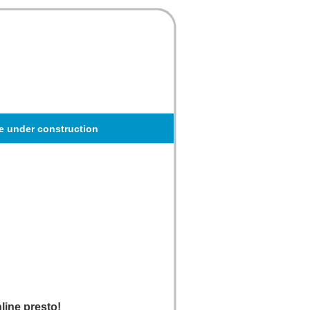
te under construction
ine presto!